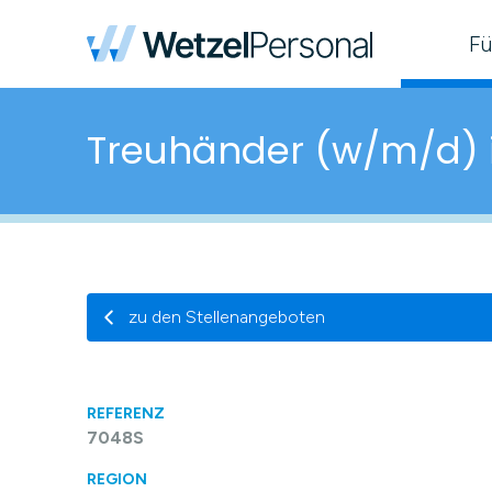
Fü
Treuhänder (w/m/d) i
zu den Stellenangeboten
REFERENZ
7048S
REGION